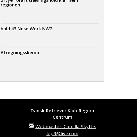
2 Nye forårs træningshold klar her i
regionen
hold 43 Nose Work NW2
Afregningsskema
Dansk Retriever Klub Region
Centrum
Webmaster: Camilla Skytte:
lep9@live.com