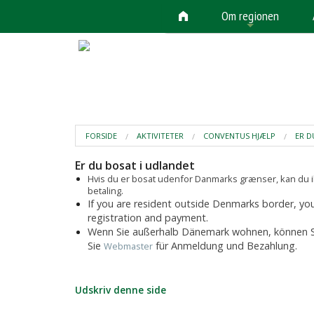
Om regionen
+
FORSIDE
AKTIVITETER
CONVENTUS HJÆLP
ER D
Er du bosat i udlandet
Hvis du er bosat udenfor Danmarks grænser, kan du ik
betaling.
If you are resident outside Denmarks border, you
registration and payment.
Wenn Sie außerhalb Dänemark wohnen, können Sie 
Sie
für Anmeldung und Bezahlung.
Webmaster
Udskriv denne side