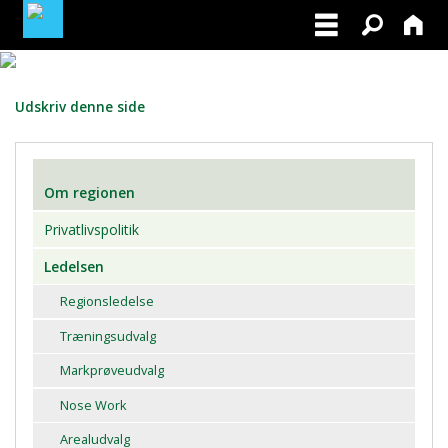
BLIV MEDLEM AF DRK
Udskriv denne side
FACEBOOK
Om regionen
Privatlivspolitik
Ledelsen
Regionsledelse
Træningsudvalg
Markprøveudvalg
Nose Work
Arealudvalg