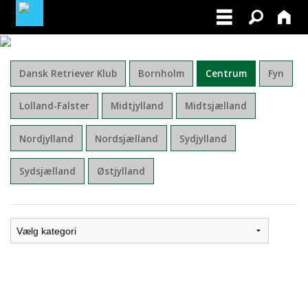
BLIV MEDLEM AF DRK
Dansk Retriever Klub
Bornholm
Centrum
Fyn
FACEBOOK
Lolland-Falster
Midtjylland
Midtsjælland
Nordjylland
Nordsjælland
Sydjylland
Sydsjælland
Østjylland